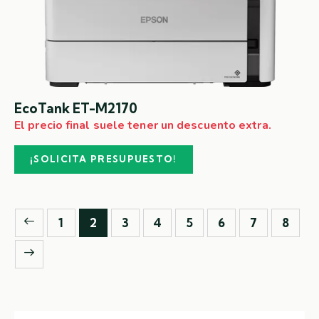
EcoTank ET-M2170
El precio final suele tener un descuento extra.
¡SOLICITA PRESUPUESTO!
1
2
3
4
5
6
7
8